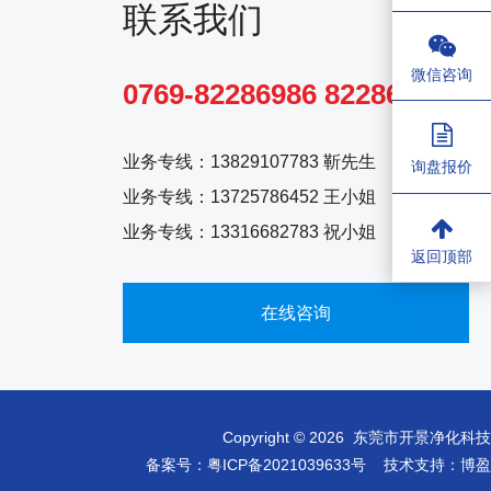
联系我们
微信咨询
0769-82286986 82286980
业务专线：
13829107783 靳先生
询盘报价
业务专线：
13725786452 王小姐
业务专线：
13316682783 祝小姐
返回顶部
在线咨询
Copyright © 2026
东莞市开景净化科技
备案号：
粤ICP备2021039633号
技术支持：
博盈