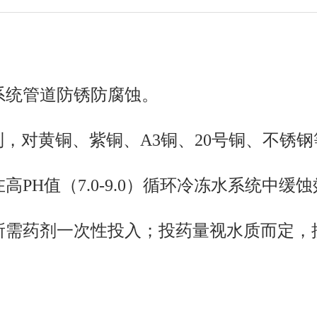
系统管道防锈防腐蚀。
研制，对黄铜、紫铜、A3铜、20号铜、不
PH值（7.0-9.0）循环冷冻水系统中缓
药剂一次性投入；投药量视水质而定，按冻水